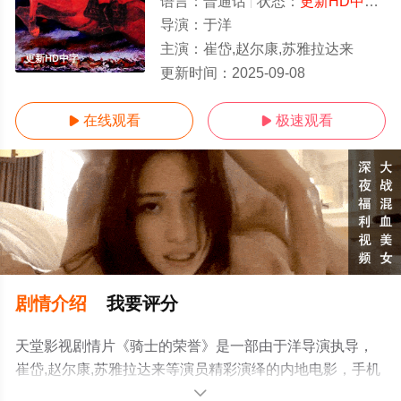
语言：
普通话
状态：
更新HD中字/高清
导演：
于洋
主演：
崔岱,赵尔康,苏雅拉达来
更新HD中字
更新时间：
2025-09-08
在线观看
极速观看


剧情介绍
我要评分
天堂影视剧情片《骑士的荣誉》是一部由于洋导演执导，
崔岱,赵尔康,苏雅拉达来等演员精彩演绎的内地电影，手机
免费观看高清无删减完整版电影大全来上天堂电影网就够
