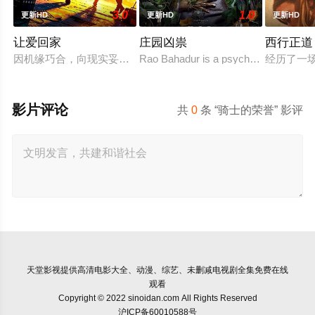
3.0
1.0
更新HD
更新HD
更新HD
让爱回家
庄园凶祟
西行正道
因机缘巧合，向现实妥协的导演朱达仁萌生拍一部《河南人在北
Rao Bahadur is a psychological drama 
经历了一
影片评论
共
0
条 “骑士的荣誉” 影评
天堂影视
提供高清电影大全、动漫、综艺、未删减电视剧全集免费在线
观看
Copyright © 2022 sinoidan.com All Rights Reserved
沪ICP备60010588号