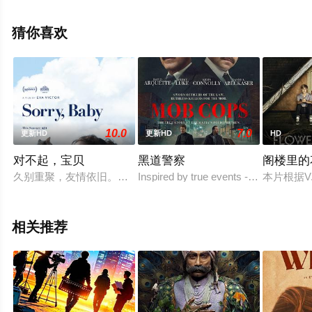
了，更多相关信息可移步至豆瓣电影、电视猫或剧情网等
平台了解。
猜你喜欢
10.0
7.0
更新HD
更新HD
HD
对不起，宝贝
黑道警察
阁楼里的花
久别重聚，友情依旧。同窗好友大步向前，结婚、怀孕、诞儿，
Inspired by true events - Follows the s
本片根据V
相关推荐