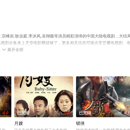
宗峰岩,耿业庭,李沐风,吴翎薇等演员精彩演绎的中国大陆电视剧，大结
版电视剧全集来上天堂电影网就够了，更多相关信息可移步至豆瓣电视剧、
展开全部

4.0
已完结
2.0
已完结
4.
月嫂
锁侠