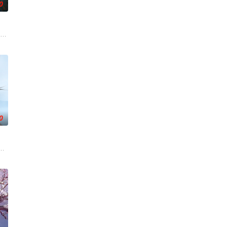
0
无用之人”；
都市 海南越酷文化传媒有限公司
0
门诸人共赴冒险
带自己用程序员身份卧底电诈集团以求查出未婚妻离奇死
川元神，二人共感相连，一同寻仙草修复肉身。未央动心，却不知自身是身负