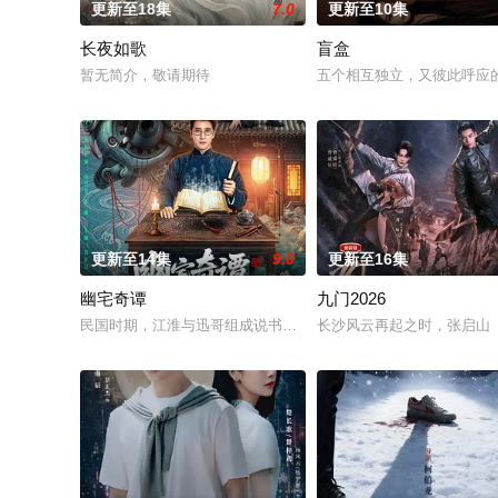
更新至18集
7.0
更新至10集
长夜如歌
盲盒
暂无简介，敬请期待
五个相互独立，又彼此呼应的
更新至14集
9.0
更新至16集
幽宅奇谭
九门2026
民国时期，江淮与迅哥组成说书班子，偶遇“白天人住屋，晚上鬼占
长沙风云再起之时，张启山（