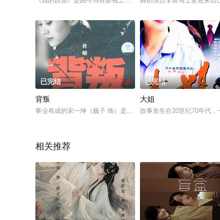
《我的西游》是由今何在影视工作室联合腾讯倾力打造的西游题
舞蹈演员李蓉马上要迎来自
已完结
7.0
已完结
背叛
大姐
事业有成的宋一坤（巍子 饰）是东方建筑装饰工程公司的总经理
故事发生在20世纪70年代
相关推荐