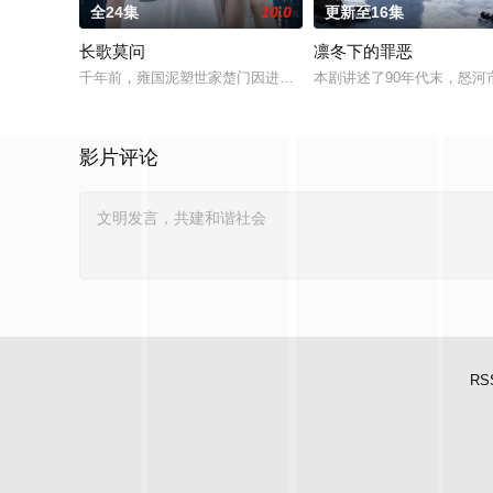
全24集
10.0
更新至16集
长歌莫问
凛冬下的罪恶
千年前，雍国泥塑世家楚门因进贡的“十二生肖”离奇流血炸裂，
本剧讲述了90年代末，怒河
影片评论
RS