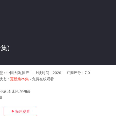
集)
型：
中国大陆,国产
上映时间：
2026
豆瓣评分：
7.0
状态：
更新第25集
- 免费在线观看
耿业庭,李沐风,吴翎薇
18
极速观看
