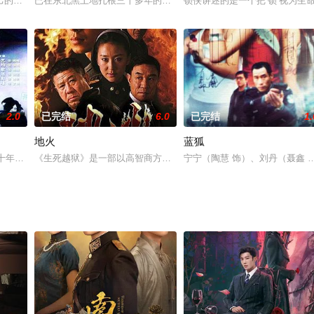
材系列爆笑网络剧，这一次今何在并不执迷于再现经典西游元
己的首场演出，跟男朋友曲折也情投意合，准备结婚。在她的事业和人生都要掀
已在东北黑土地扎根三十多年的上海知青江茂林（张秋歌 饰），得知
锁侠讲述的是一个把‘锁’视为生
2.0
已完结
6.0
已完结
1.
地火
蓝狐
，某日，他因为偷税漏税而遭到了逮捕，进了班房。受编辑
，十年动乱的汹涌波涛已成为涓涓细流，但是它在人民心中留下的创伤却久久无
《生死越狱》是一部以高智商方式展现越狱情节的电视剧，导演陈建
宁宁（陶慧 饰）、刘丹（聂鑫 