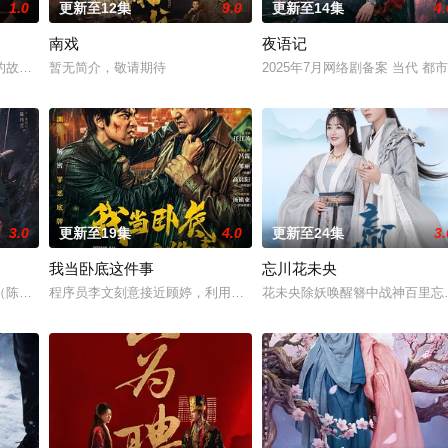
1.0
更新至12集
9.0
更新至14集
4.
南戏
夜语记
故事——用一场精心策划的“夏令营”完成复仇的受害者；临终前与遗憾和解的“
暂无简介，敬请期待
2025年7月网络剧备案 当代 
3.0
更新至19集
4.0
更新至24集
3.
我当卧底这件事
忘川花未央
房”的阴阳宅，江淮被掳走配“阴婚”。他与女探长穆英
陈伟霆 饰）与吴老狗（曾舜晞 饰）强强联手，携手霍仙姑（陈瑶 饰）与九
程序员李文刻意接近顾婷，利用顾炎女儿奴的属性，请求老炮儿顾炎
花未央除妖唤醒簪中战神百里忘