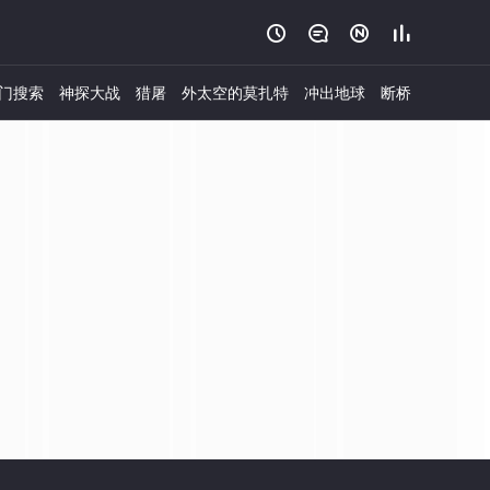




门搜索
神探大战
猎屠
外太空的莫扎特
冲出地球
断桥