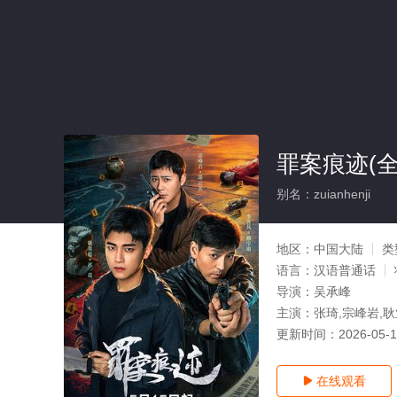
罪案痕迹(全
别名：zuianhenji
地区：
中国大陆
类
语言：
汉语普通话
导演：
吴承峰
主演：
张琦,宗峰岩,
更新时间：
2026-05-
在线观看
