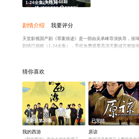
1-24全集/大结局
剧情介绍
我要评分
天堂影视国产剧《罪案痕迹》是一部由吴承峰导演执导，张琦,
剧情已揭晓（1-24全集），手机免费观看高清无删减完整
视猫或剧情网等平台了解。
猜你喜欢
更新至第20集
8.0
已完结
我的西游
原谅