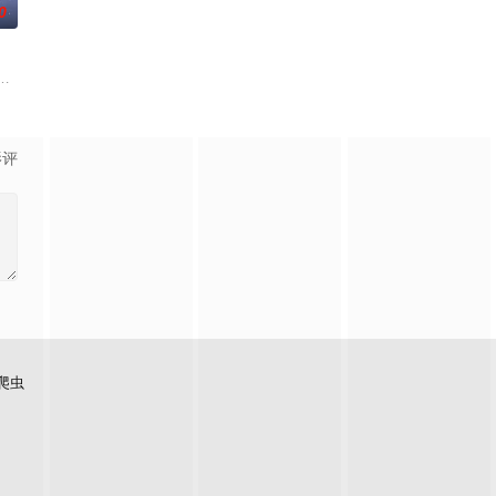
0
刑侦手段，接连
科三元及第入翰林院的奇女子。十年前的她被他从死人堆
《平阳公主》。
影评
爬虫