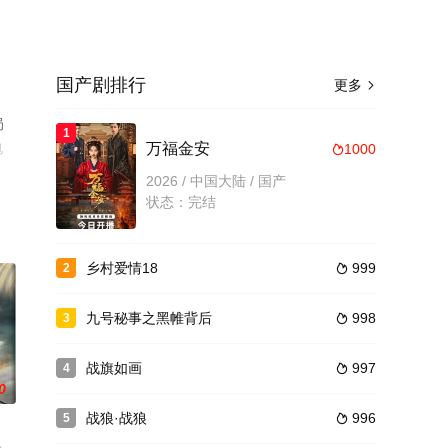
国产剧排行
更多

局
1
电
万福金安
1000

2026 / 中国大陆 / 国产
状态：完结
乡村爱情18
999
2

九号秘事之黑帷背后
998
3

战旗如画
997
4

0
战狼·战狼
996
5
