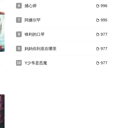
开华彩乐章的时候
母亲丁占菊（奚美娟 饰）病危的消息，和在当地娶的
命的普通锁匠，经过艰难的生活磨砺，使自己从普通的锁匠，成为一代“锁侠”的
捕心师
996
6

阿娜尔罕
995
7

锋利的口琴
977
8

0
妈妈你到底在哪里
977
9

Y少爷是恶魔
977
10

法愈合。在某钢
一贯擅长军旅、谍战剧的拍摄，此次在《生死越狱》中依
饰）和梁梦真（齐中扬 饰）偶然相识后，因共同的爱好组成“蓝狐”美少女组合，