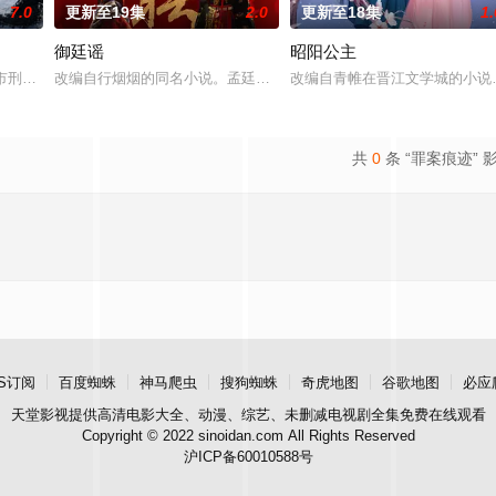
7.0
更新至19集
2.0
更新至18集
1.
御廷谣
昭阳公主
惨遭满门流放，楚父以死鸣冤。楚家大小姐楚梓鸢带着滔天
市刑侦支队在无普及监控、无DNA鉴定技术的支持下，通过摸排、勘查等传统
改编自行烟烟的同名小说。孟廷辉，大平王朝有史以来个以女子进士
改编自青帷在晋江文学城的小说
共
0
条 “罪案痕迹” 
S订阅
百度蜘蛛
神马爬虫
搜狗蜘蛛
奇虎地图
谷歌地图
必应
天堂影视
提供高清电影大全、动漫、综艺、未删减电视剧全集免费在线观看
Copyright © 2022 sinoidan.com All Rights Reserved
沪ICP备60010588号