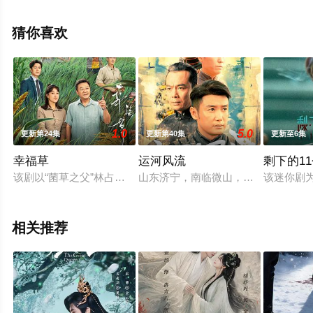
就够了，更多相关信息可移步至豆瓣电视剧、电视猫或剧
情网等平台了解。
猜你喜欢
1.0
5.0
更新第24集
更新第40集
更新至6集
幸福草
运河风流
剩下的1
该剧以“菌草之父”林占熺为原型，讲述黎长欢团队赴外种植菌草
山东济宁，南临微山，东辖曲阜，大
该迷你剧
相关推荐