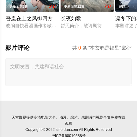
3.0
7.0
更新至第8集
更新至第22集
完结
吾凰在上之凤御四方
长夜如歌
凛冬下的
改编自快看漫画作者嗷小泽的独家连载漫画《吾凰在上》。现代少
暂无简介，敬请期待
本剧讲述
影片评论
共
0
条 “本玄鸦是福星” 影评
天堂影视
提供高清电影大全、动漫、综艺、未删减电视剧全集免费在线
观看
Copyright © 2022 sinoidan.com All Rights Reserved
沪ICP备60010588号