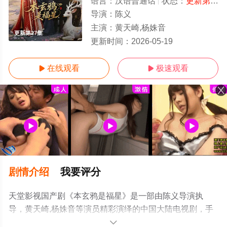
语言：
汉语普通话
状态：
更新第27集
导演：
陈义
主演：
黄天崎,杨姝音
更新第27集
更新时间：
2026-05-19
在线观看
极速观看


剧情介绍
我要评分
天堂影视国产剧《本玄鸦是福星》是一部由陈义导演执
导，黄天崎,杨姝音等演员精彩演绎的中国大陆电视剧，手
机免费观看高清无删减完整版电视剧全集来上天堂电影网
