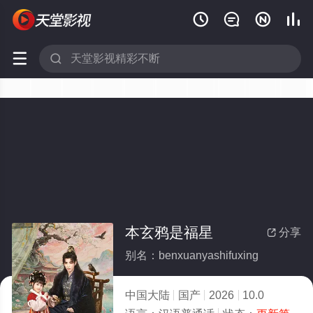






本玄鸦是福星
分享

别名：benxuanyashifuxing
中国大陆
国产
2026
10.0