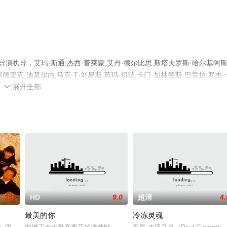
演执导，艾玛·斯通,杰西·普莱蒙,艾丹·德尔比思,斯塔夫罗斯·哈尔基阿斯
德里克·迪莫尔内,马克·T·刘易斯,莫玛·切瑞,卡门·加林德斯·巴雷拉,罗杰·
展开全部
看高清无删减完整版电影大全来上天堂电影网就够了，更多相关信息可移步

3.0
HD
9.0
超清
4.
最美的你
冷冻灵魂