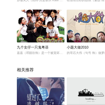
苏珊夫人（凯特·贝金赛尔 Kate Beckinsale 饰）在不久之
在报馆任职的骠叔（董骠 
HD
2.0
HD
九个女仔一只鬼粤语
小题大做2010
嘉嘉（邓丽欣饰）是一个被宠坏的富家女，在学校里以她为首的9
的哥石大伟（句号 饰）做
相关推荐