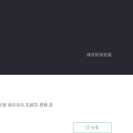
保存到浏览器
文德·谢尔吉尔,瓦妮莎·恩格,亚
分享
