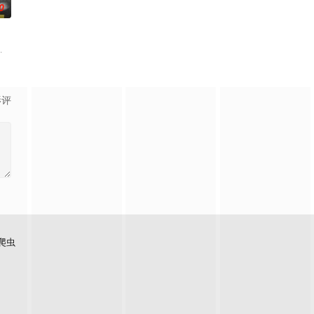
0
必要性，鞭挞了追金，虚荣等错误的观念，让人在捧腹之
件遗落盲女薛薇薇家中，为了找回丢失的东西，宏光无意中伪装成车王与薇薇进行
影评
爬虫