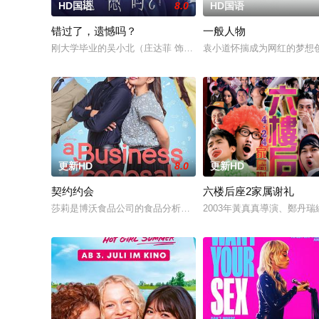
HD国语
8.0
HD国语
错过了，遗憾吗？
一般人物
刚大学毕业的吴小北（庄达菲 饰）被初恋男友李天昊（周澄奧 
袁小道怀揣成为网红的梦想
更新HD
8.0
更新HD
契约约会
六楼后座2家属谢礼
莎莉是博沃食品公司的食品分析师，如今陷入财务困境，她答应
2003年黃真真導演、鄭丹瑞