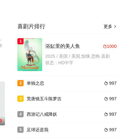
喜剧片排行
更多

,
1
卡
浴缸里的美人鱼
1000

至
2025 / 美国 / 美国,惊悚,恐怖,喜剧
状态：HD中字
单独之恋
997
2

荒唐镜五斗陈梦吉
997
3

西游记八戒降妖
997
4

0
足球还是我
997
5
