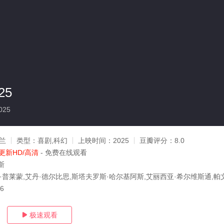
25
025
尔兰
类型：
喜剧,科幻
上映时间：
2025
豆瓣评分：
8.0
更新HD/高清
- 免费在线观看
斯
西·普莱蒙,艾丹·德尔比思,斯塔夫罗斯·哈尔基阿斯,艾丽西亚·希尔维斯通,帕
26
极速观看
