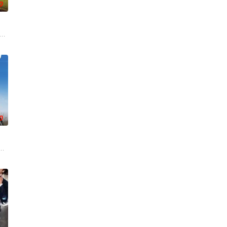
0
遭遇了诸多矛盾
onsecutive events follow
0
步步为营接近倔强女医生李梦（李萌萌 饰）。他算
年初期当红的韩国流行三人团体。如今，三人为了一场仅有一次的演出再度合