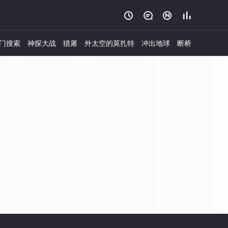




门搜索
神探大战
猎屠
外太空的莫扎特
冲出地球
断桥