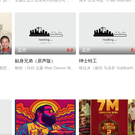
前永远的失去了自己的丈夫，她从兰福德搬到
饰）因为工作的关系带着全家到加拿大工作。一家五口都全身心投入新环境新生
安娜正走出母亲离开的痛苦时，她妹妹克莱儿订婚的消息再次震撼她
保罗·吉亚马提（Paul Gia
3.0
正片
6.0
正片
5.
贴身兄弟（原声版）
绅士特工
个女生都是学校篮球队的成员。嘉嘉祈求爸爸能给她买一辆
梦都想发财。一天，他行驰途中因观看旁边一白衣女子与人吵架，注意力不集中
鲍勃（马特·达蒙 Matt Damon 饰）和华特（格雷戈·金尼尔 Greg Ki
格拉夫（施坦·马洛萨 Siddhar