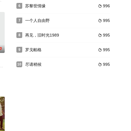
活中，骠叔却因得
的世界，她与妹妹男友的室友亚瑟合作，打算破坏这场婚
matti 饰）是纽约一个剧团的演员，他正在排演契诃夫的戏剧《万尼亚舅舅》。但
苏黎世情缘
996
6

一个人自由野
995
7

再见，旧时光1989
995
8

0
罗戈帕格
995
9

尽请稍候
995
10

，发生车祸，被男
nnear）这一对双胞胎兄弟
th Malhotra 饰）是一个品行端正的有为青年，他喜欢上了名叫卡维亚