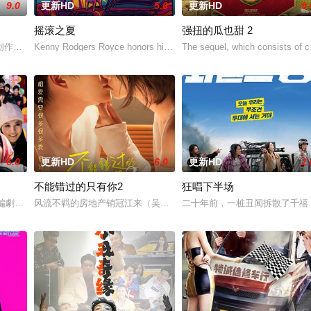
9.0
更新HD
5.0
更新HD
9.
摇滚之夏
强扭的瓜也甜 2
饰）断崖式分手后陷入无尽的情绪反扑。她沉溺于失恋的痛
创作短视频，并与周小乙等人组建了“红透半边天”团队。然而团队在发展过程中
Kenny Rodgers Royce honors his late mother's legacy
The sequel, which consists of c
6.0
更新HD
6.0
更新HD
2.
不能错过的只有你2
狂唱下半场
为挚友雅斯敏牵线搭桥，为她安排相亲。原来，雅斯敏的约会
編劇的喜劇《六樓后座》拍出香港新一代的愛情面面觀，其中「Truth orDare」
风流不羁的房地产销冠江来（吴翊歌 饰），为利益化身“深情画家”，
二十年前，一桩丑闻拆散了千禧