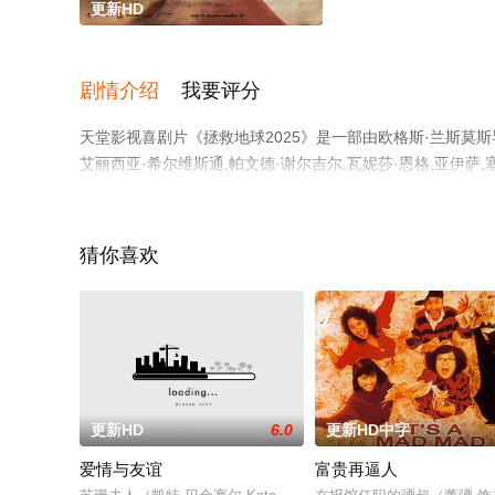
更新HD
剧情介绍
我要评分
天堂影视喜剧片《拯救地球2025》是一部由欧格斯·兰斯莫斯导
艾丽西亚·希尔维斯通,帕文德·谢尔吉尔,瓦妮莎·恩格,亚伊萨,塞
瓦略等演员精彩演绎的美国,韩国,爱尔兰电影，手机免费观
豆瓣电影、电视猫或剧情网等平台了解。
猜你喜欢
更新HD
6.0
更新HD中字
爱情与友谊
富贵再逼人