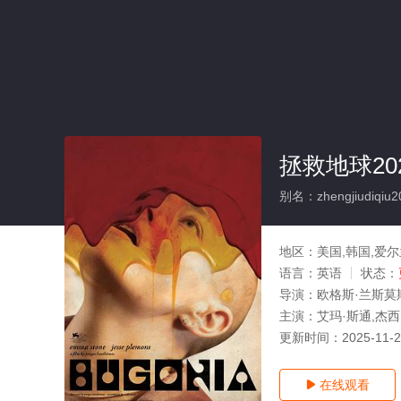
拯救地球20
别名：zhengjiudiqiu2
地区：
美国,韩国,爱
语言：
英语
状态：
导演：
欧格斯·兰斯莫
主演：
艾玛·斯通,杰
更新时间：
2025-11-
在线观看
