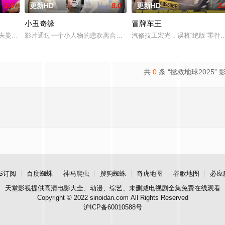
2.0
更新HD
8.0
更新HD
3.
小丑奇缘
冒牌车王
 Cooper Hoffman 饰）在著名艺术家艾丽卡·特蕾西（奥利维亚·王尔德
影片通过一个小人物的悲欢离合，宣扬了树立正确的恋爱观生活观的
汽修技工宏光，误将“绝版”零
共
0
条 “拯救地球2025” 
S订阅
百度蜘蛛
神马爬虫
搜狗蜘蛛
奇虎地图
谷歌地图
必应
天堂影视
提供高清电影大全、动漫、综艺、未删减电视剧全集免费在线观看
Copyright © 2022 sinoidan.com All Rights Reserved
沪ICP备60010588号