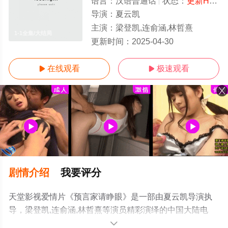
语言：
汉语普通话
状态：
更新HD/高清
导演：
夏云凯
主演：
梁登凯,连俞涵,林哲熹
1-1全集/大结局
更新时间：
2025-04-30
在线观看
极速观看


剧情介绍
我要评分
天堂影视爱情片《预言家请睁眼》是一部由夏云凯导演执
导，梁登凯,连俞涵,林哲熹等演员精彩演绎的中国大陆电
影，大结局剧情已揭晓（1-1全集），手机免费观看高清无
