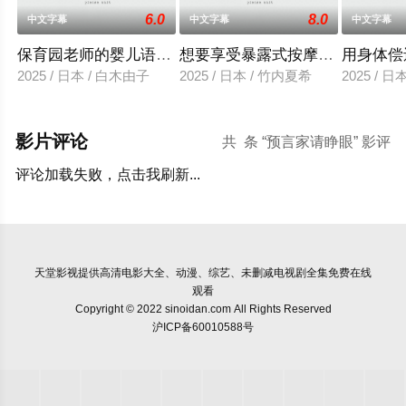
6.0
8.0
中文字幕
中文字幕
中文字幕
保育园老师的婴儿语让人超兴奋
想要享受暴露式按摩的已婚女子
用身体偿
2025 / 日本 / 白木由子
2025 / 日本 / 竹内夏希
2025 / 
影片评论
共
条 “预言家请睁眼” 影评
评论加载失败，点击我刷新...
天堂影视
提供高清电影大全、动漫、综艺、未删减电视剧全集免费在线
观看
Copyright © 2022 sinoidan.com All Rights Reserved
沪ICP备60010588号