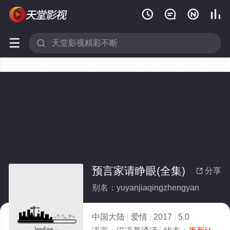






预言家请睁眼(全集)
分享

别名：yuyanjiaqingzhengyan
中国大陆
爱情
2017
5.0