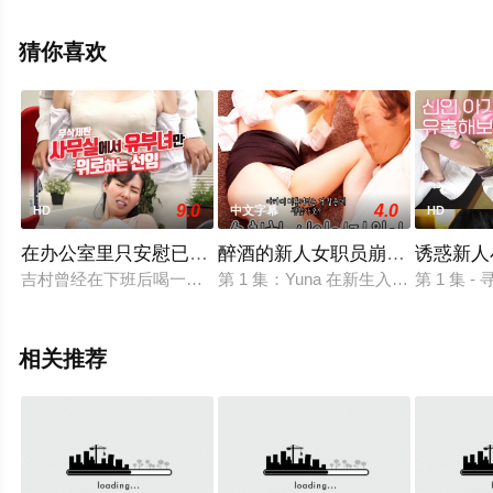
删减完整版电影大全来上天堂电影网就够了，更多相关信
息可移步至豆瓣电影、电视猫或剧情网等平台了解。
猜你喜欢
9.0
4.0
HD
中文字幕
HD
在办公室里只安慰已婚女性的前辈
醉酒的新人女职员崩溃的那一天
诱惑新人
吉村曾经在下班后喝一杯酒时，为一名陷入困境的已婚后辈提供
第 1 集：Yuna 在新生入学指导
第 1 集
相关推荐